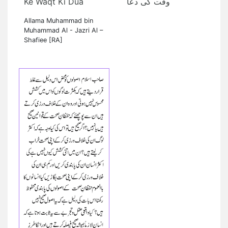
Ke Waqt Ki Dua
وقت کی دعا
Allama Muhammad bin
Muhammad Al - Jazri Al –
Shafiee [RA]