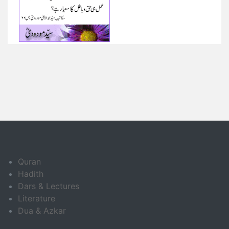
Quran
Hadith
Dars & Lectures
Literature
Dua & Azkar