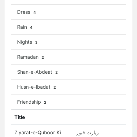
Dress
4
Rain
4
Nights
3
Ramadan
2
Shan-e-Abdeat
2
Husn-e-Ibadat
2
Friendship
2
Title
Ziyarat-e-Quboor Ki
زیارت قبور