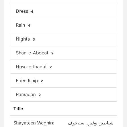
Dress
4
Rain
4
Nights
3
Shan-e-Abdeat
2
Husn-e-Ibadat
2
Friendship
2
Ramadan
2
Title
Shayateen Waghira
شیاطین وغیرہ سےخوف