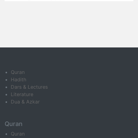
Quran
Hadith
Dars & Lectures
Literature
Dua & Azkar
Quran
Quran