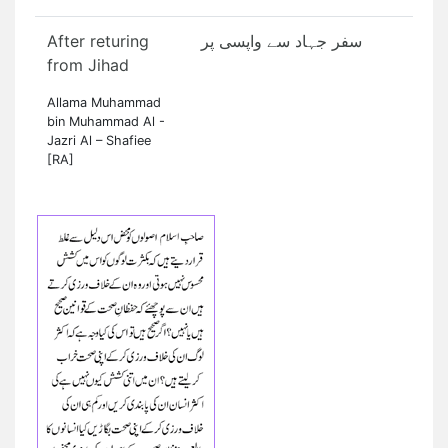
After returing
سفر جہاد سے واپسی پر
from Jihad
Allama Muhammad
bin Muhammad Al -
Jazri Al – Shafiee
[RA]