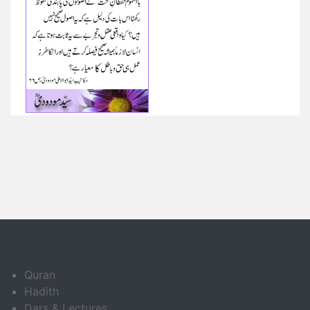
Quran
Hadith
Dars & Lectures